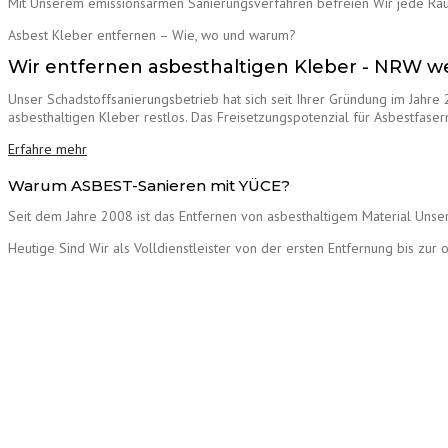
Mit Unserem emissionsarmen Sanierungsverfahren befreien Wir jede Rä
Asbest Kleber entfernen – Wie, wo und warum?
Wir entfernen asbesthaltigen Kleber - NRW we
Unser Schadstoffsanierungsbetrieb hat sich seit Ihrer Gründung im Jahre
asbesthaltigen Kleber restlos. Das Freisetzungspotenzial für Asbestfaser
Erfahre mehr
Warum ASBEST-Sanieren mit YÜCE?
Seit dem Jahre 2008 ist das Entfernen von asbesthaltigem Material Unse
Heutige Sind Wir als Volldienstleister von der ersten Entfernung bis zu