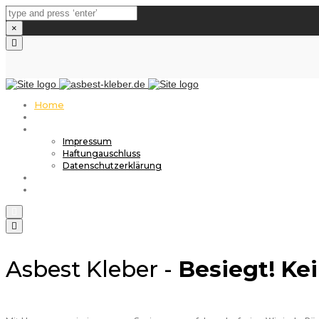
×
Close
top
bar
Home
Wissenswert & Aktuell
YÜCE
Impressum
Haftungauschluss
Datenschutzerklärung
Anfrage
Kontakt
Search
Toggle
navigation
Asbest Kleber -
Besiegt!
Kei