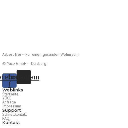
Asbest frei – Für einen gesunden Wohnraum
© Yüce GmbH – Duisburg
acebook-
Instagram
f
Weblinks
Startseite
YÜCE
Anfrage
Impressum
Support
Schnellkontakt
FAQ
Kontakt