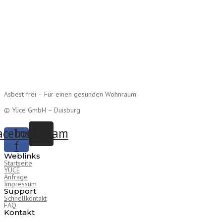
Asbest frei – Für einen gesunden Wohnraum
© Yüce GmbH – Duisburg
acebook-
Instagram
f
Weblinks
Startseite
YÜCE
Anfrage
Impressum
Support
Schnellkontakt
FAQ
Kontakt