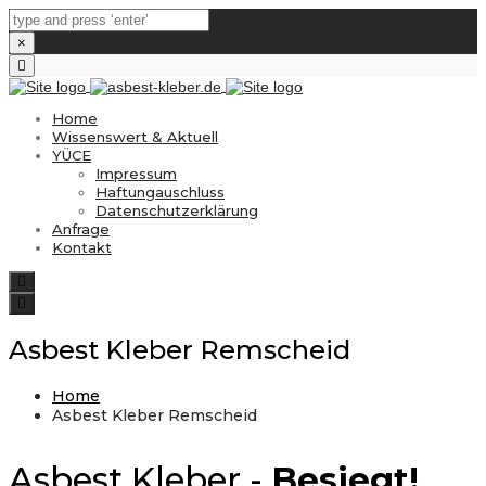
×
Close
top
bar
Home
Wissenswert & Aktuell
YÜCE
Impressum
Haftungauschluss
Datenschutzerklärung
Anfrage
Kontakt
Search
Toggle
navigation
Asbest Kleber Remscheid
Home
Asbest Kleber Remscheid
Asbest Kleber -
Besiegt!