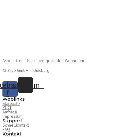
Asbest frei – Für einen gesunden Wohnraum
© Yüce GmbH – Duisburg
cebook-
Instagram
f
Weblinks
Startseite
YÜCE
Anfrage
Impressum
Support
Schnellkontakt
FAQ
Kontakt