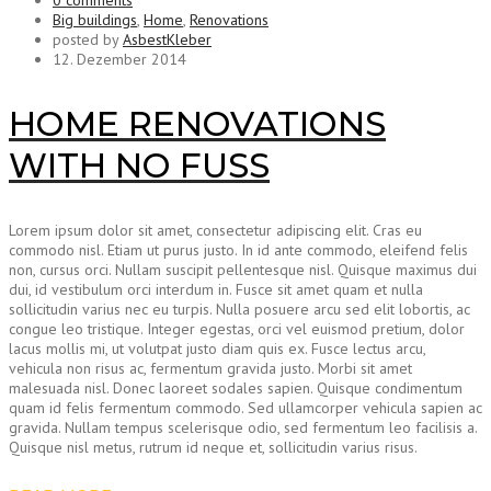
0 comments
Big buildings
,
Home
,
Renovations
posted by
AsbestKleber
12. Dezember 2014
HOME RENOVATIONS
WITH NO FUSS
Lorem ipsum dolor sit amet, consectetur adipiscing elit. Cras eu
commodo nisl. Etiam ut purus justo. In id ante commodo, eleifend felis
non, cursus orci. Nullam suscipit pellentesque nisl. Quisque maximus dui
dui, id vestibulum orci interdum in. Fusce sit amet quam et nulla
sollicitudin varius nec eu turpis. Nulla posuere arcu sed elit lobortis, ac
congue leo tristique. Integer egestas, orci vel euismod pretium, dolor
lacus mollis mi, ut volutpat justo diam quis ex. Fusce lectus arcu,
vehicula non risus ac, fermentum gravida justo. Morbi sit amet
malesuada nisl. Donec laoreet sodales sapien. Quisque condimentum
quam id felis fermentum commodo. Sed ullamcorper vehicula sapien ac
gravida. Nullam tempus scelerisque odio, sed fermentum leo facilisis a.
Quisque nisl metus, rutrum id neque et, sollicitudin varius risus.